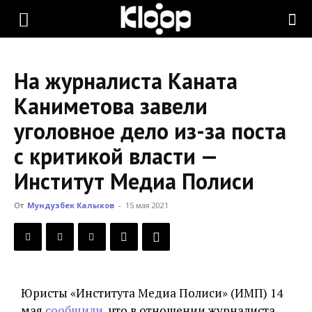
KLOOP.KG
На журналиста Каната
—
Каниметова завели
уголовное дело из-за поста
Новости
с критикой власти —
Институт Медиа Полиси
Кыргызстана
От
Мундузбек Калыков
-
15 мая 2021
Юристы «Института Медиа Полиси» (ИМП) 14
мая
сообщили
, что в отношении журналиста