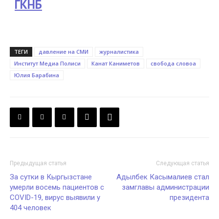
ГКНБ
ТЕГИ
давление на СМИ
журналистика
Институт Медиа Полиси
Канат Каниметов
свобода словоа
Юлия Барабина
Предыдущая статья
Следующая статья
За сутки в Кыргызстане
Адылбек Касымалиев стал
умерли восемь пациентов с
замглавы администрации
COVID-19, вирус выявили у
президента
404 человек