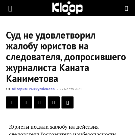
KLOOP.KG
Суд не удовлетворил
—
жалобу юристов на
следователя, допросившего
Новости
журналиста Каната
Каниметова
Кыргызстана
От
Айгерим Рыскулбекова
-
27 марта 2021
Юристы подали жалобу на действия
следователя Госкомитета нацбезопасности,