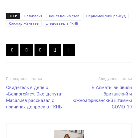
ТЕГИ
Белизгейт
Канат Каниметов
Первомайский райсуд
Санжар Жантаев
следователь ГКНБ
Предыдущая статья
Следующая статья
Свидетель в деле о
В Алматы выявили
«Белизгейте». Экс-депутат
британский и
Масалиев рассказал о
южноафриканский штаммы
причинах допроса в ГКНБ
COVID-19