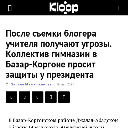
KLOOP.KG
После съемки блогера
—
учителя получают угрозы.
Коллектив гимназии в
Новости
Базар-Коргоне просит
защиты у президента
Кыргызстана
От
Зарина Маматжанова
-
19 мая 2021
В Базар-Коргонском районе Джалал-Абадской
области 14 мая около 30 учителей школы-