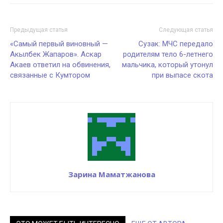
Предыдущая статья
Следующая статья
«Самый первый виновный —
Сузак: МЧС передало
Акылбек Жапаров». Аскар
родителям тело 6-летнего
Акаев ответил на обвинения,
мальчика, который утонул
связанные с Кумтором
при выпасе скота
Зарина Маматжанова