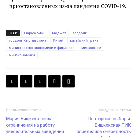
приостановленных из-за пандемии COVID-19.
ТЕГИ
Linpico SARL
Бюджет
госдолг
госдолг Кыргызстана
Китай
китайский грант
министерство экономики и финансов
минэконом
минэкономики
Предыдущая статья
Следующая статья
Мэрия Бишкека сняла
Повторные выборы.
ограничения на работу
Бишкекская ТИК
увеселительных заведений
определила очередность