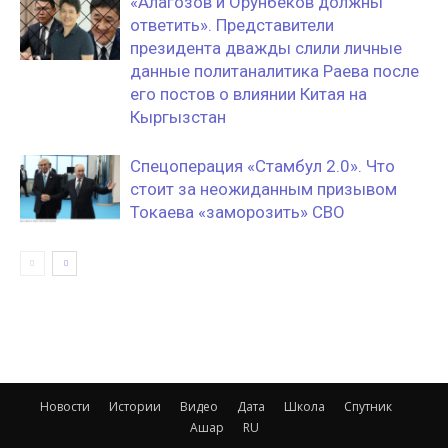
«Алагозов и Орунбеков должны
ответить». Представители
президента дважды слили личные
данные политаналитика Раева после
его постов о влиянии Китая на
Кыргызстан
Спецоперация «Стамбул 2.0». Что
стоит за неожиданным призывом
Токаева «заморозить» СВО
Новости
Истории
Видео
Дата
Школа
Спутник
Ашар
RU