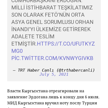
CUMHURBAŞKANI ERDOĞAN:
MILLI İSTIHBARAT TEŞKILATIMIZ
SON OLARAK FETÖ’NÜN ORTA
ASYA GENEL SORUMLUSU ORHAN
İNANDI’YI ÜLKEMIZE GETIREREK
ADALETE TESLIM
ETMIŞTIR.
HTTPS://T.CO/UFUTKYZ
MG0
PIC.TWITTER.COM/KVNWYGIVKB
— TRT Haber Canlı (@trthabercanli)
July 5, 2021
Власти Кыргызстана отреагировали на
заявление Эрдогана лишь к концу дня 6 июля.
МИД Кыргызстана вручил ноту послу Турции