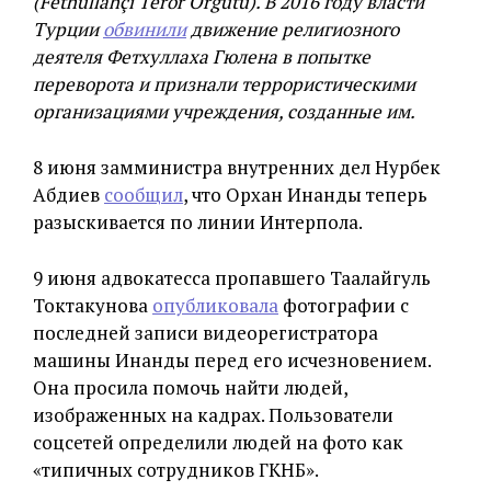
(Fethullahçı Terör Örgütü). В 2016 году власти
Турции
обвинили
движение религиозного
деятеля Фетхуллаха Гюлена в попытке
переворота и признали террористическими
организациями учреждения, созданные им.
8 июня замминистра внутренних дел Нурбек
Абдиев
сообщил
, что Орхан Инанды теперь
разыскивается по линии Интерпола.
9 июня адвокатесса пропавшего Таалайгуль
Токтакунова
опубликовала
фотографии с
последней записи видеорегистратора
машины Инанды перед его исчезновением.
Она просила помочь найти людей,
изображенных на кадрах. Пользователи
соцсетей определили людей на фото как
«типичных сотрудников ГКНБ».