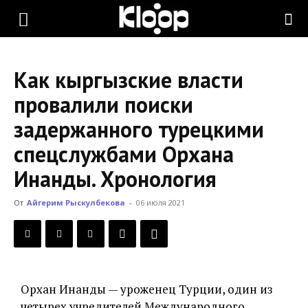
KLOOP.KG
Как кыргызские власти
—
провалили поиски
задержанного турецкими
Новости
спецслужбами Орхана
Инанды. Хронология
Кыргызстана
От
Айгерим Рыскулбекова
-
06 июля 2021
Орхан Инанды — уроженец Турции, один из
четырех учредителей Международного