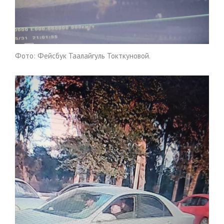
Фото: Фейсбук Таалайгуль Токткуновой.