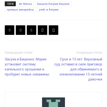
ТЕГИ
Air Manas
Бишкек Батуми Бишкек
прямые авиарейсы
рейс в батуми
Предыдущая статья
Следующая статья
Засуха в Бишкеке: Мэрия
Срок в 15 лет: Верховный
установит систему
суд оставил в силе приговор
капельного орошения и
для обвиняемого в
пробурит новые скважины
изнасиловании 13-летней
девочки