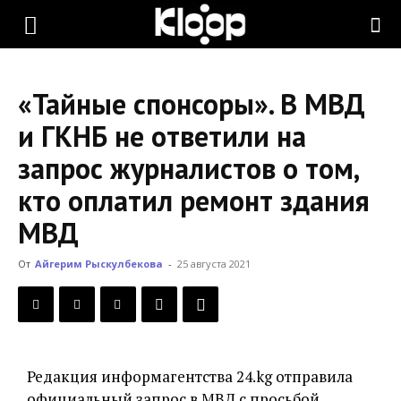
KLOOP.KG
«Тайные спонсоры». В МВД
—
и ГКНБ не ответили на
запрос журналистов о том,
Новости
кто оплатил ремонт здания
МВД
Кыргызстана
От
Айгерим Рыскулбекова
-
25 августа 2021
Редакция информагентства 24.kg отправила
официальный запрос в МВД с просьбой