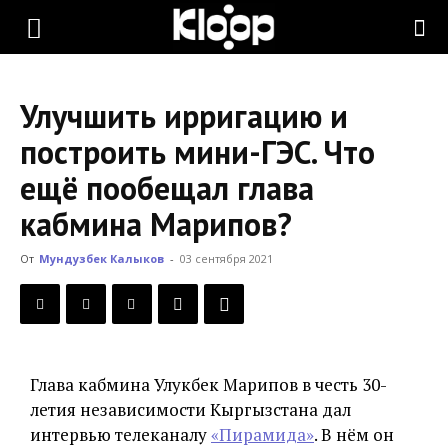
KLOOP.KG
Улучшить ирригацию и
—
построить мини-ГЭС. Что
ещё пообещал глава
Новости
кабмина Марипов?
От
Мундузбек Калыков
-
03 сентября 2021
Кыргызстана
Глава кабмина Улукбек Марипов в честь 30-
летия независимости Кыргызстана дал
интервью телеканалу
«Пирамида»
. В нём он