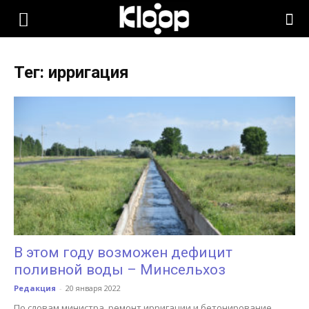
KLOOP.KG
Тег: ирригация
—
Новости
Кыргызстана
В этом году возможен дефицит
поливной воды – Минсельхоз
Редакция
-
20 января 2022
По словам министра, ремонт ирригации и бетонирование