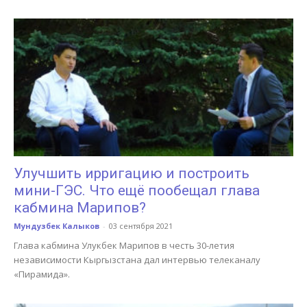
Улучшить ирригацию и построить
мини-ГЭС. Что ещё пообещал глава
кабмина Марипов?
Мундузбек Калыков
-
03 сентября 2021
Глава кабмина Улукбек Марипов в честь 30-летия
независимости Кыргызстана дал интервью телеканалу
«Пирамида».