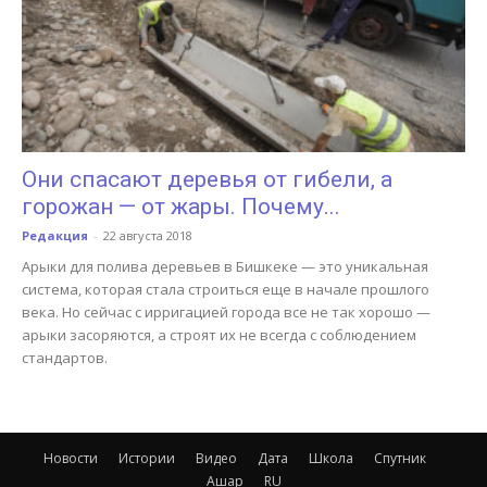
Они спасают деревья от гибели, а
горожан — от жары. Почему...
Редакция
-
22 августа 2018
Арыки для полива деревьев в Бишкеке — это уникальная
система, которая стала строиться еще в начале прошлого
века. Но сейчас с ирригацией города все не так хорошо —
арыки засоряются, а строят их не всегда с соблюдением
стандартов.
Новости
Истории
Видео
Дата
Школа
Спутник
Ашар
RU