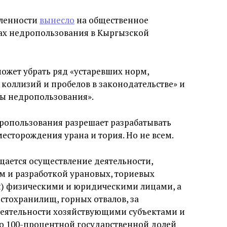
шленности
вынесло
на общественное
ах недропользования в Кыргызской
может убрать ряд «устаревших норм,
коллизий и пробелов в законодательстве» и
ры недропользования».
дропользования разрешает разрабатывать
сторождения урана и тория. Но не всем.
щается осуществление деятельности,
м и разработкой урановых, ториевых
я) физическими и юридическими лицами, а
стохранилищ, горных отвалов, за
еятельности хозяйствующими субъектами и
о 100-процентной государственной долей