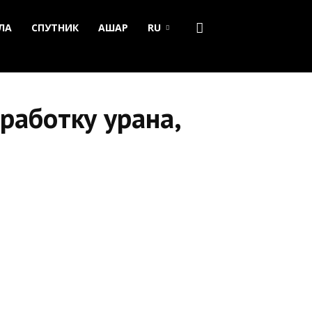
ЛА
СПУТНИК
АШАР
RU
работку урана,