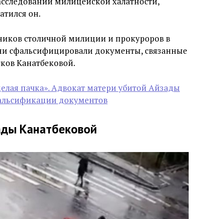
асследовании милицейской халатности,
атился он.
дников столичной милиции и прокуроров в
 они сфальсифицировали документы, связанные
ков Канатбековой.
елая пачка». Адвокат матери убитой Айзады
альсификации документов
ады Канатбековой