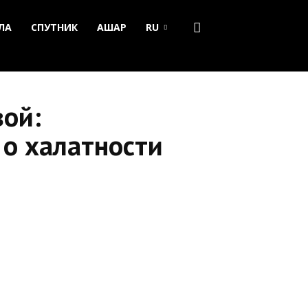
ЛА
СПУТНИК
АШАР
RU
вой:
 о халатности