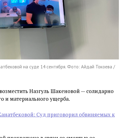
тбековой на суде 14 сентября. Фото: Айдай Токоева /
 возместить Назгуль Шакеновой — солидарно
го и материального ущерба.
анатбековой: Суд приговорил обвиняемых к
ой прекращено в связи со смертью ее