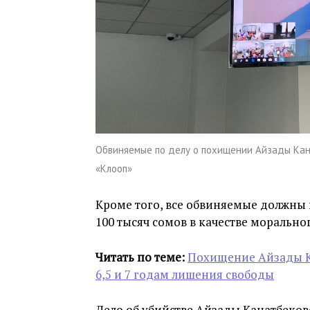
Обвиняемые по делу о похищении Айзады Кана
«Клооп»
Кроме того, все обвиняемые должны
100 тысяч сомов в качестве морально
Читать по теме:
Похищение Айзады К
6,5 и 7 годам лишения свободы
Дело об убийстве Айзады Канатбеков