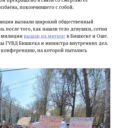
збаева, покончившего с собой.
илиции вызвали широкий общественный
нь после того, как нашли тело девушки, сотни
м милиции
вышли на митинг
в Бишкеке и Оше.
вы ГУВД Бишкека и министра внутренних дел.
-конференцию, на которой пытались