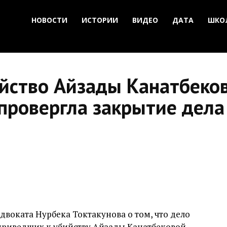
НОВОСТИ
ИСТОРИИ
ВИДЕО
ДАТА
ШКО
йство Айзады Канатбеко
провергла закрытие дела
двоката Нурбека Токтакунова о том, что дело
приведших к убийству Айзады Канатбековой