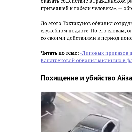
оказать содействие в гражданском р
приведшей к гибели человека», — обр
До этого Токтакунов обвинил сотру
служебном подлоге. По его словам,
со своими действиями в период поис
Читать по теме:
«Липовых приказов ц
Канатбековой обвинил милицию в ф
Похищение и убийство Айз