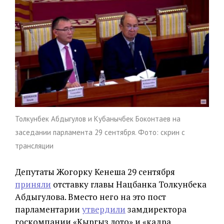
Толкунбек Абдыгулов и Кубанычбек Боконтаев на
заседании парламента 29 сентября. Фото: скрин с
трансляции
Депутаты Жогорку Кенеша 29 сентября
приняли
отставку главы Нацбанка Толкунбека
Абдыгулова. Вместо него на это пост
парламентарии
утвердили
замдиректора
госкомпании «Кыргыз лото» и «кадра