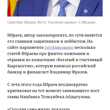
Саматбек Ибраев. Фото: Facebook-аккаунт С.Ибраева.
Ибраев, автор законопроекта, по сути является
его главным защитником и лоббистом. На
сайте парламента
опубликовано
несколько
статей Ибраева про финтех-компании и
отрывки из концепции «Богатый и счастливый
Кыргызстан», которую написал российский
банкир и финансист Владимир Фролов.
С лета этого года Ибраев неоднократно
критиковал на тот момент занимавшего пост
главы Нацбанка Толкунбека Абдыгулова.
«Сегодня сама жизнь показала