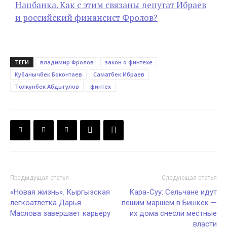
Нацбанка. Как с этим связаны депутат Ибраев
и российский финансист Фролов?
ТЕГИ
владимир Фролов
закон о финтехе
Кубанычбек Боконтаев
Саматбек Ибраев
Толкунбек Абдыгулов
финтех
Предыдущая статья
Следующая статья
«Новая жизнь». Кыргызская
Кара-Суу: Сельчане идут
легкоатлетка Дарья
пешим маршем в Бишкек —
Маслова завершает карьеру
их дома снесли местные
власти