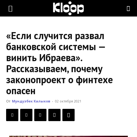
KLOOP.KG
«Если случится развал
—
банковской системы —
винить Ибраева».
Новости
Рассказываем, почему
законопроект о финтехе
Кыргызстана
опасен
От
Мундузбек Калыков
-
02 октября 2021