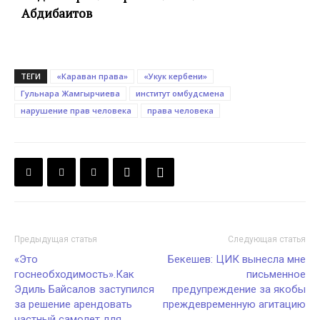
Абдибаитов
ТЕГИ
«Караван права»
«Укук кербени»
Гульнара Жамгырчиева
институт омбудсмена
нарушение прав человека
права человека
Предыдущая статья
Следующая статья
«Это
Бекешев: ЦИК вынесла мне
госнеобходимость».Как
письменное
Эдиль Байсалов заступился
предупреждение за якобы
за решение арендовать
преждевременную агитацию
частный самолет для