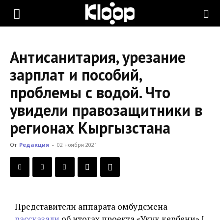
KLOOP.KG
Антисанитария, урезание
—
зарплат и пособий,
проблемы с водой. Что
Новости
увидели правозащитники в
регионах Кыргызстана
Кыргызстана
От
Редакция
-
02 ноября 2021
Представители аппарата омбудсмена
рассказали
об итогах проекта «Укук кербени» [