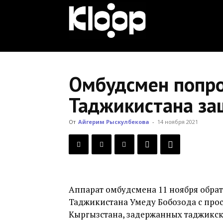
KLOOP.KG
—
Омбудсмен попро
Таджикистана за
Новости
От
Айгерим Рыскулбекова
-
14 ноября 2021
Кыргызстана
Аппарат омбудсмена 11 ноября обра
Таджикистана Умеду Бобозода с про
Кыргызстана, задержанных таджикс