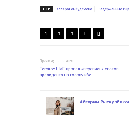
ТЕГИ
аппарат омбудсмена
Задержанные кыр
Предыдущая статья
Temirov LIVE провел «перепись» сватов
президента на госслужбе
Айгерим Рыскулбеко