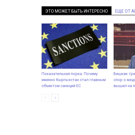
ЭТО МОЖЕТ БЫТЬ ИНТЕРЕСНО
ЕЩЕ ОТ 
Показательная порка. Почему
Бишкек треб
именно Кыргызстан стал главным
спор о мед
объектом санкций ЕС
вышел на 