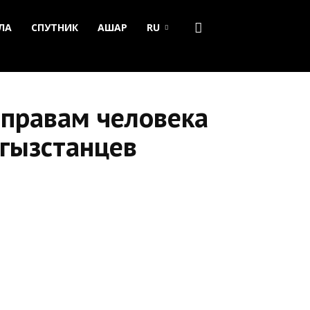
ЛА
СПУТНИК
АШАР
RU
 правам человека
гызстанцев