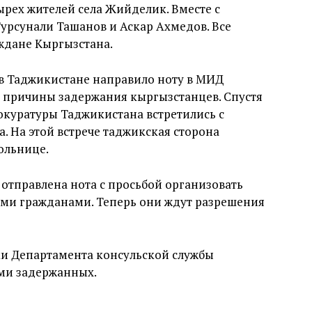
рех жителей села Жийделик. Вместе с
рсунали Ташанов и Аскар Ахмедов. Все
ждане Кыргызстана.
 в Таджикистане направило ноту в МИД
ь причины задержания кыргызстанцев. Спустя
рокуратуры Таджикистана встретились с
. На этой встрече таджикская сторона
ольнице.
 отправлена нота с просьбой организовать
тими гражданами. Теперь они ждут разрешения
ки Департамента консульской службы
ми задержанных.