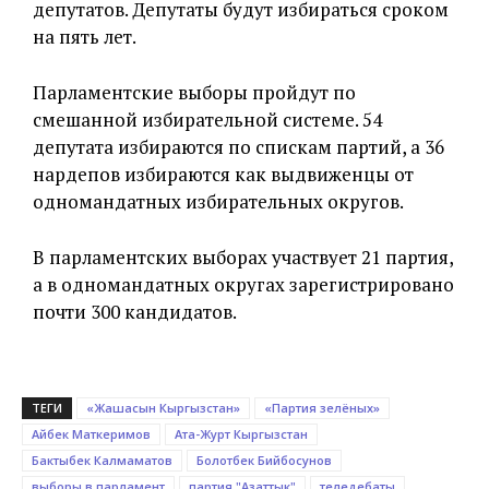
депутатов. Депутаты будут избираться сроком
на пять лет.
Парламентские выборы пройдут по
смешанной избирательной системе. 54
депутата избираются по спискам партий, а 36
нардепов избираются как выдвиженцы от
одномандатных избирательных округов.
В парламентских выборах участвует 21 партия,
а в одномандатных округах зарегистрировано
почти 300 кандидатов.
ТЕГИ
«Жашасын Кыргызстан»
«Партия зелёных»
Айбек Маткеримов
Ата-Журт Кыргызстан
Бактыбек Калмаматов
Болотбек Бийбосунов
выборы в парламент
партия "Азаттык"
теледебаты