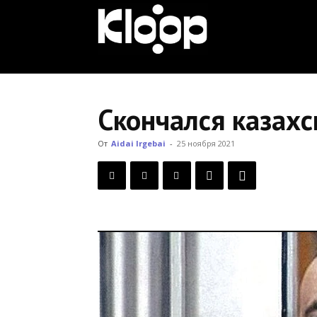
KLOOP.KG
—
Скончался казахс
Новости
От
Aidai Irgebai
-
25 ноября 2021
Кыргызстана