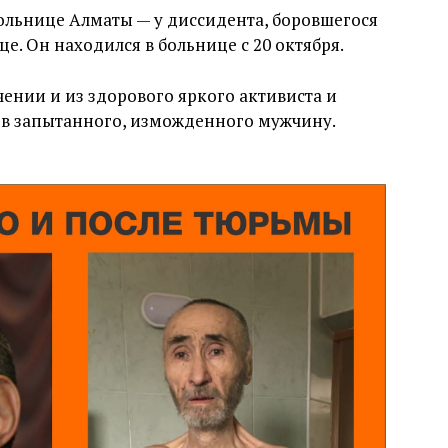
больнице Алматы — у диссидента, боровшегося
це. Он находился в больнице с 20 октября.
чении и из здорового яркого активиста и
я в запытанного, изможденного мужчину.