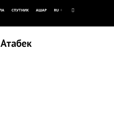
ЛА
СПУТНИК
АШАР
RU
 Атабек