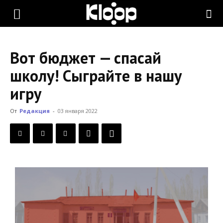
KLOOP.KG
Вот бюджет — спасай
—
школу! Сыграйте в нашу
игру
Новости
От
Редакция
-
03 января 2022
Кыргызстана