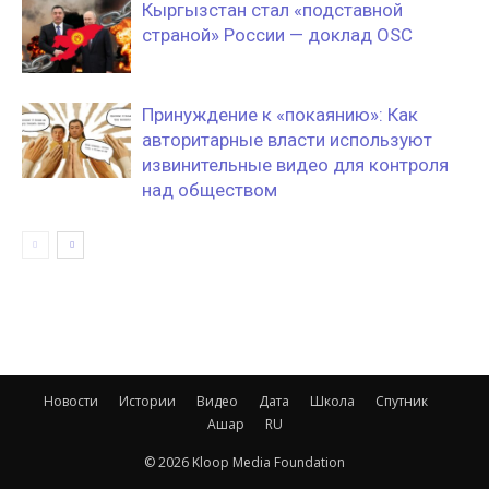
Кыргызстан стал «подставной
страной» России — доклад OSC
Принуждение к «покаянию»: Как
авторитарные власти используют
извинительные видео для контроля
над обществом
Новости
Истории
Видео
Дата
Школа
Спутник
Ашар
RU
© 2026 Kloop Media Foundation