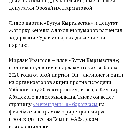
делу о якобы поддельном дипломе бывшей
депутатки Орозайым Нарматовой.
Лидер партии «Бутун Кыргызстан» и депутат
Жогорку Кенеша Адахан Мадумаров расценил
задержание Ураимова, как давление на
партию.
Мирлан Ураимов — член «Бутун Кыргызстан»;
принимал участие в парламентских выборах
2020 года от этой партии. Он – активист и один
из организаторов акции против передачи
Узбекистану 50 гектаров земли возле Кемпир-
Абадского водохранилища. Также он ведет
страницу
«Мекендеш ТВ» баракчасы
на
фейсбуке и в прямом эфире транслирует
происходящее на Кемпир-Абадском
водохранилище.