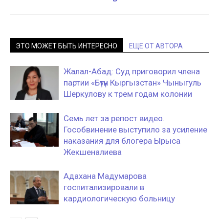
ЭТО МОЖЕТ БЫТЬ ИНТЕРЕСНО
ЕЩЕ ОТ АВТОРА
Жалал-Абад: Суд приговорил члена
партии «Бүтүн Кыргызстан» Чыныгуль
Шеркулову к трем годам колонии
Семь лет за репост видео.
Гособвинение выступило за усиление
наказания для блогера Ырыса
Жекшеналиева
Адахана Мадумарова
госпитализировали в
кардиологическую больницу