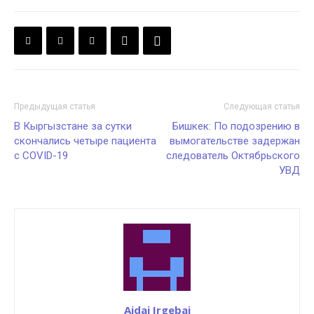
Предыдущая статья
Следующая статья
В Кыргызстане за сутки
Бишкек: По подозрению в
скончались четыре пациента
вымогательстве задержан
с COVID-19
следователь Октябрьского
УВД
Aidai Irgebai