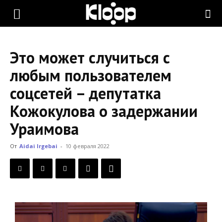
KLOOP.KG
Это может случиться с
—
любым пользователем
соцсетей – депутатка
Новости
Кожокулова о задержании
Ураимова
Кыргызстана
От
Aidai Irgebai
-
10 февраля 2022