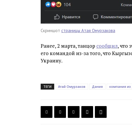
Скриншот
страницы Атая Омурзакова
Ранее, 2 марта, танцор
сообщил
, что
его командой из-за того, что Кыргыз
Украину.
ТЕГИ
Атай Омурзаков
Дания
компания из