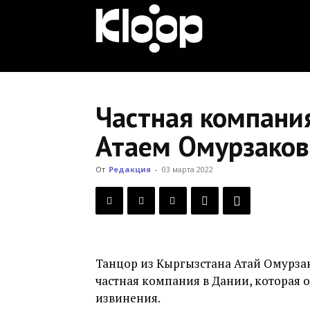
KLOOP.KG
—
Частная компани
Атаем Омурзако
Новости
От
Редакция
-
03 марта 2022
Кыргызстана
Танцор из Кыргызстана Атай Омурзак
частная компания в Дании, которая о
извинения.