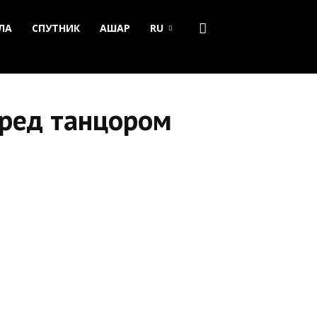
ЛА
СПУТНИК
АШАР
RU
еред танцором