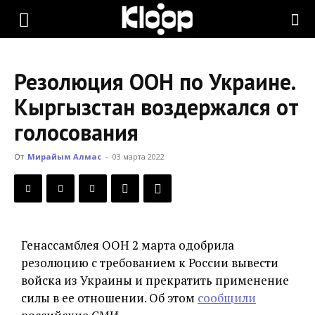
KLOOP.KG
Резолюция ООН по Украине.
—
Кыргызстан воздержался от
голосования
Новости
От
Мирайым Алмас
-
03 марта 2022
Кыргызстана
Генассамблея ООН 2 марта одобрила
резолюцию с требованием к России вывести
войска из Украины и прекратить применение
силы в ее отношении. Об этом
сообщили