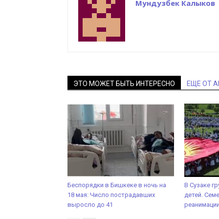
Мундузбек Калыков
ЭТО МОЖЕТ БЫТЬ ИНТЕРЕСНО
ЕЩЕ ОТ 
Беспорядки в Бишкеке в ночь на
В Сузаке гр
18 мая: Число пострадавших
детей. Сем
выросло до 41
реанимаци