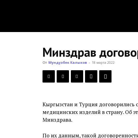
Минздрав договор
От
Мундузбек Калыков
-
18 марта 2022
Кыргызстан и Турция договорились о
медицинских изделий в страну. Об э
Минздрава.
По их данным, такой договоренности