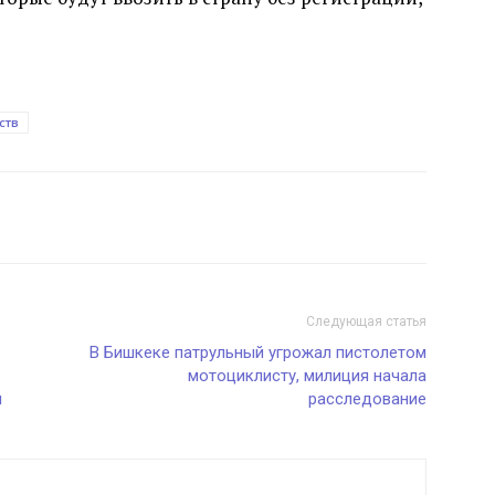
ств
Следующая статья
В Бишкеке патрульный угрожал пистолетом
мотоциклисту, милиция начала
и
расследование