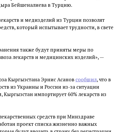
ыра Бейшеналиева в Турцию.
 лекарств и медизделий из Турции позволят
едств, который испытывает трудности, в свете
ранения также будут приняты меры по
воза лекарств и медицинских изделий», —
оюза Кыргызстана Эрнис Асанов
сообщил
, что в
рств из Украины и России из-за ситуации
м, Кыргызстан импортирует 60% лекарств из
 лекарственных средств при Минздраве
зработан проект списка жизненно важных
орые будут ввозить в страну без регистрации,