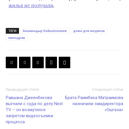
жилья не получали
.
ТЕГИ
Алымкадыр Бейшеналиев
дома для медиков
минздрав
Предыдущая статья
Следующая статья
Равшана Джеенбекова
Брата Раимбека Матраимова
выгнали с суда по делу Next
назначили замдиректора
TV – он возмутился
«Ошгаза»
запретом видеосъемки
процесса