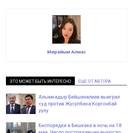
Мирайым Алмас
ЭТО МОЖЕТ БЫТЬ ИНТЕРЕСНО
ЕЩЕ ОТ АВТОРА
Алымкадыр Бейшеналиев выиграл
суд против Жусупбека Коргонбай
уулу
Беспорядки в Бишкеке в ночь на 18
мая: Число пострадавших выросло