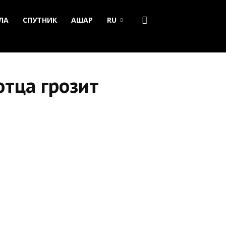
ЛА
СПУТНИК
АШАР
RU
отца грозит