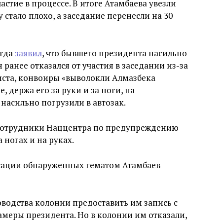
стие в процессе. В итоге Атамбаева увезли
у стало плохо, а заседание перенесли на 30
огда
заявил
, что бывшего президента насильно
н ранее отказался от участия в заседании из-за
иста, конвоиры «выволокли Алмазбека
 держа его за руки и за ноги, на
насильно погрузили в автозак.
отрудники Наццентра по предупреждению
 ногах и на руках.
ации обнаруженных гематом Атамбаев
оводства колонии предоставить им запись с
амеры президента. Но в колонии им отказали,