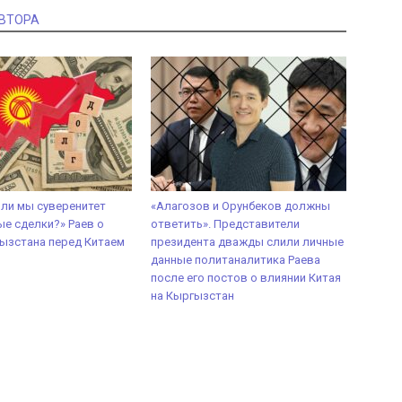
АВТОРА
 ли мы суверенитет
«Алагозов и Орунбеков должны
ые сделки?» Раев о
ответить». Представители
ызстана перед Китаем
президента дважды слили личные
данные политаналитика Раева
после его постов о влиянии Китая
на Кыргызстан