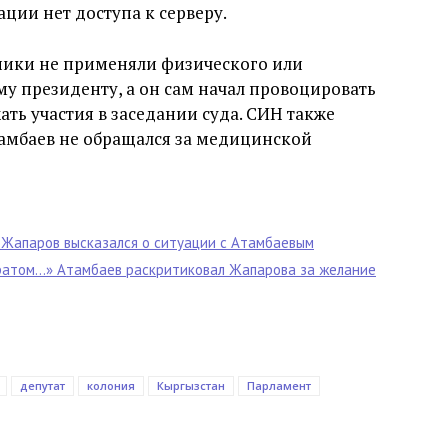
ации нет доступа к серверу.
дники не применяли физического или
у президенту, а он сам начал провоцировать
ть участия в заседании суда. СИН также
Атамбаев не обращался за медицинской
р Жапаров высказался о ситуации с Атамбаевым
кратом…» Атамбаев раскритиковал Жапарова за желание
депутат
колония
Кыргызстан
Парламент