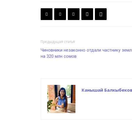
Предыдущая статья
Чиновники незаконно отдали частнику зем
на 320 млн сомов
Канышай Балкыбеко