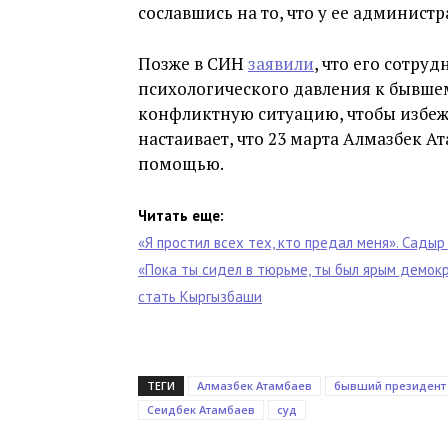
сославшись на то, что у ее администр
Позже в СИН
заявили
, что его сотру
психологического давления к бывшем
конфликтную ситуацию, чтобы избежа
настаивает, что 23 марта Алмазбек 
помощью.
Читать еще:
«Я простил всех тех, кто предал меня». Сады
«Пока ты сидел в тюрьме, ты был ярым демо
стать Кыргызбаши
ТЕГИ
Алмазбек Атамбаев
бывший президент
Сеидбек Атамбаев
суд