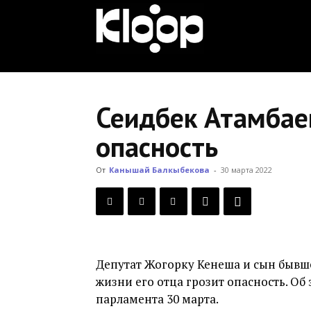
KLOOP.KG
—
Сеидбек Атамбаев
опасность
Новости
От
Канышай Балкыбекова
-
30 марта 2022
Кыргызстана
Депутат Жогорку Кенеша и сын бывше
жизни его отца грозит опасность. Об
парламента 30 марта.