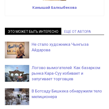
Канышай Балкыбекова
ЭТО МОЖЕТ БЫТЬ ИНТЕРЕСНО
ЕЩЕ ОТ АВТОРА
Не стало художника Чынгыза
Айдарова
Логово вымогателей. Как базарком
рынка Кара-Суу избивает и
запугивает торговцев
В Ботсаду Бишкека обнаружили тело
милиционера