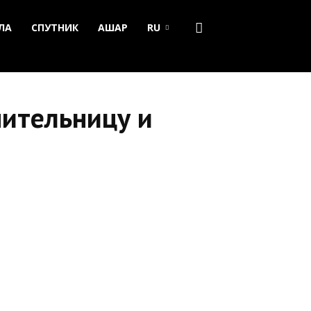
ЛА
СПУТНИК
АШАР
RU
чительницу и