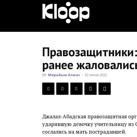
KLOOP.KG
—
Правозащитники:
ранее жаловалис
Новости
От
Мирайым Алмас
-
02 июня 2022
Кыргызстана
Джалал-Абадская правозащитная орг
ударившую девочку учительницу из С
сослались на мать пострадавшей.