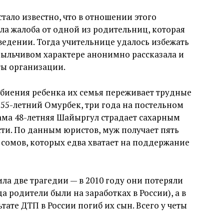
тало известно, что в отношении этого
ла жалоба от одной из родительниц, которая
ведении. Тогда учительнице удалось избежать
спыльчивом характере анонимно рассказала и
ты организации.
избиения ребенка их семья переживает трудные
, 55-летний Омурбек, три года на постельном
Сама 48-летняя Шайыргул страдает сахарным
сти. По данным юристов, муж получает пять
 сомов, которых едва хватает на поддержание
ла две трагедии — в 2010 году они потеряли
а родители были на заработках в России), а в
льтате ДТП в России погиб их сын. Всего у четы