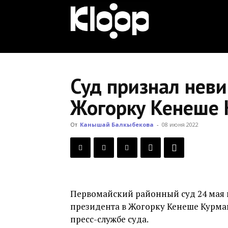
KLOOP.KG
—
Суд признал нев
Жогорку Кенеше 
Новости
От
Канышай Балкыбекова
-
08 июня 2022
Кыргызстана
Первомайский районный суд 24 мая
президента в Жогорку Кенеше Курма
пресс-службе суда.