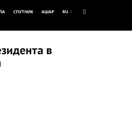
ЛА
СПУТНИК
АШАР
RU
езидента в
а