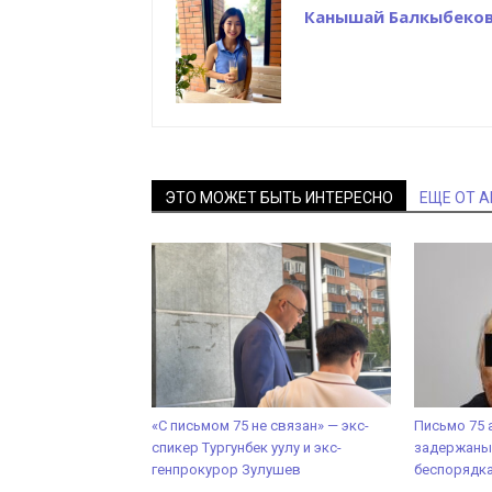
Канышай Балкыбеко
ЭТО МОЖЕТ БЫТЬ ИНТЕРЕСНО
ЕЩЕ ОТ 
«С письмом 75 не связан» — экс-
Письмо 75 
спикер Тургунбек уулу и экс-
задержаны 
генпрокурор Зулушев
беспорядк