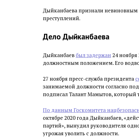
Дыйканбаева признали невиновным из
преступлений.
Дело Дыйканбаева
Дыйканбаев
был задержан
24 ноября
должностным положением. Его водво
27 ноября пресс-служба президента
с
занимаемой должности согласно под
подписал Талант Мамытов, который то
По данным Госкомитета нацбезопас
октябре 2020 года Дыйканбаев, «дейс
партий», вынудил руководителя одно
угрожая уволить с должности.