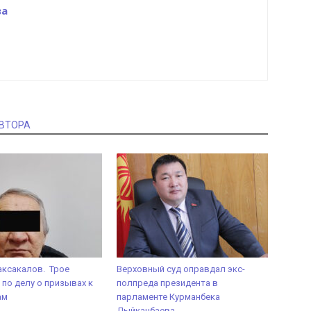
ва
АВТОРА
аксакалов. Трое
Верховный суд оправдал экс-
по делу о призывах к
полпреда президента в
ам
парламенте Курманбека
Дыйканбаева