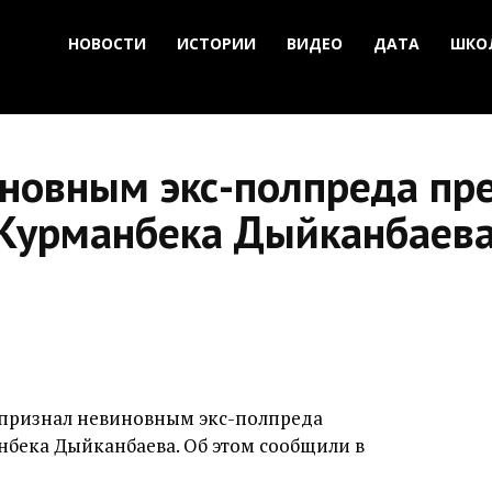
НОВОСТИ
ИСТОРИИ
ВИДЕО
ДАТА
ШКО
иновным экс-полпреда пр
Курманбека Дыйканбаев
 признал невиновным экс-полпреда
нбека Дыйканбаева. Об этом сообщили в