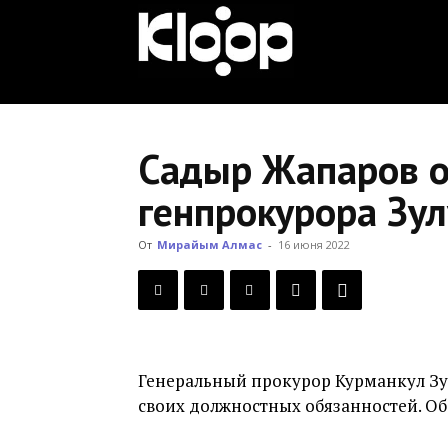
KLOOP.KG
—
Садыр Жапаров о
генпрокурора Зу
Новости
От
Мирайым Алмас
-
16 июня 2022
Кыргызстана
Генеральный прокурор Курманкул Зу
своих должностных обязанностей. О