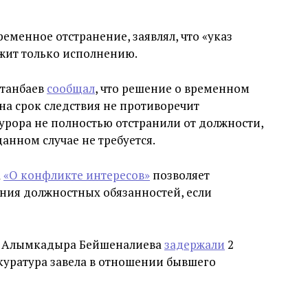
еменное отстранение, заявлял, что «указ
ежит только исполнению.
лтанбаев
сообщал
, что решение о временном
на срок следствия не противоречит
курора не полностью отстранили от должности,
анном случае не требуется.
а
«О конфликте интересов»
позволяет
ния должностных обязанностей, если
я Алымкадыра Бейшеналиева
задержали
2
окуратура завела в отношении бывшего