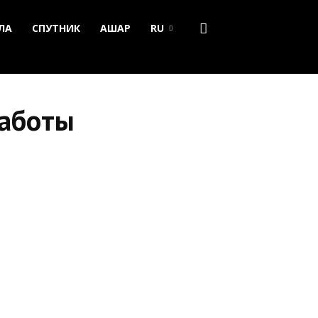
ЛА
СПУТНИК
АШАР
RU
работы