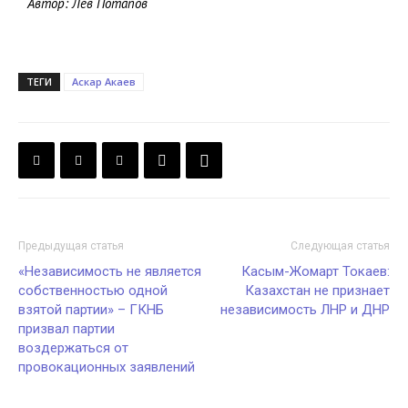
Автор: Лев Потапов
ТЕГИ
Аскар Акаев
Предыдущая статья
Следующая статья
«Независимость не является
Касым-Жомарт Токаев:
собственностью одной
Казахстан не признает
взятой партии» – ГКНБ
независимость ЛНР и ДНР
призвал партии
воздержаться от
провокационных заявлений