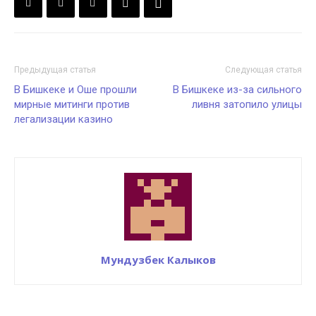
Предыдущая статья
Следующая статья
В Бишкеке и Оше прошли
В Бишкеке из-за сильного
мирные митинги против
ливня затопило улицы
легализации казино
Мундузбек Калыков