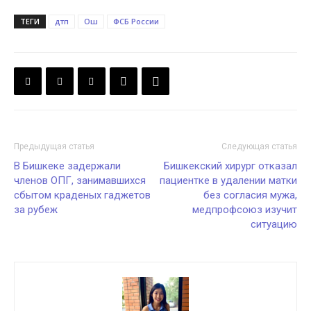
ТЕГИ
дтп
Ош
ФСБ России
Предыдущая статья
Следующая статья
В Бишкеке задержали
Бишкекский хирург отказал
членов ОПГ, занимавшихся
пациентке в удалении матки
сбытом краденых гаджетов
без согласия мужа,
за рубеж
медпрофсоюз изучит
ситуацию