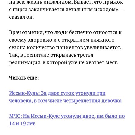
на всю жизнь инвалидом. Бывает, что прыжок
с пирса заканчивается летальным исходом», —
сказал он.
Врач отметил, что люди беспечно относятся к
своему здоровью и с открытием пляжного
сезона количество пациентов увеличивается.
Так, в госпитале открылась третья
реанимация, в которой уже не хватает мест.
Читать еще:
Иссык-Куль: За двое суток утонули три
человека, в том числе четырехлетняя девочка
МЧС: На Иссык-Куле утонули двое, им было по
14 и 19 лет