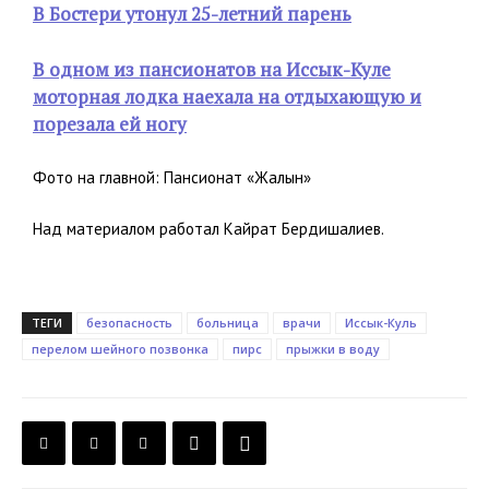
В Бостери утонул 25-летний парень
В одном из пансионатов на Иссык-Куле
моторная лодка наехала на отдыхающую и
порезала ей ногу
Фото на главной: Пансионат «Жалын»
Над материалом работал Кайрат Бердишалиев.
ТЕГИ
безопасность
больница
врачи
Иссык-Куль
перелом шейного позвонка
пирс
прыжки в воду