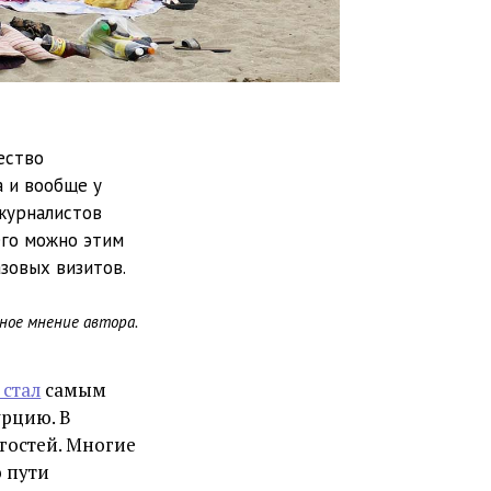
ество
а и вообще у
 журналистов
его можно этим
зовых визитов.
ное мнение автора.
стал
самым
урцию. В
гостей. Многие
о пути