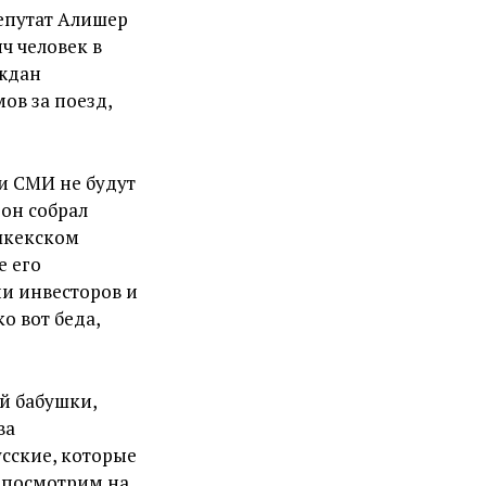
депутат Алишер
яч человек в
аждан
ов за поезд,
и СМИ не будут
 он собрал
шкекском
е его
ии инвесторов и
о вот беда,
ей бабушки,
ва
усские, которые
и посмотрим на