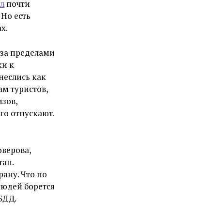
л
почти
 Но есть
х.
 за пределами
ки к
неслись как
ам туристов,
изов,
го отпускают.
оверова,
тан.
рану. Что по
людей борется
БДД.