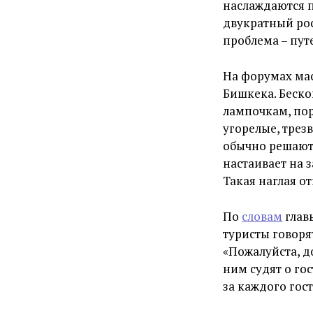
наслаждаются 
двукратный рос
проблема – пут
На форумах мас
Бишкека. Беск
лампочкам, пор
угорелые, трезв
обычно решают 
настаивает на 
Такая наглая о
По
словам
глав
туристы говоря
«Пожалуйста, д
ним судят о го
за каждого гос