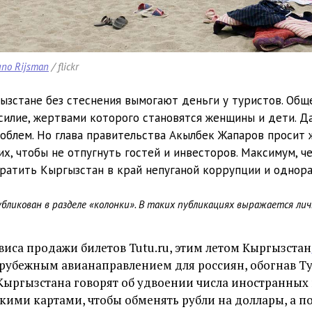
uno Rijsman
/ flickr
ызстане без стеснения вымогают деньги у туристов. Общ
силие, жертвами которого становятся женщины и дети. Д
облем. Но глава правительства Акылбек Жапаров просит
их, чтобы не отпугнуть гостей и инвесторов. Максимум, ч
ратить Кыргызстан в край непуганой коррупции и однора
ликован в разделе «колонки». В таких публикациях выражается лич
иса продажи билетов Tutu.ru, этим летом Кыргызстан
рубежным авианаправлением для россиян, обогнав Т
Кыргызстана говорят об удвоении числа иностранных 
скими картами, чтобы обменять рубли на доллары, а п