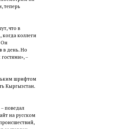
и, теперь
ут, что в
, когда коллеги
. Он
в в день. Но
гостями», –
еньким шрифтом
ть Кыргызстан.
 – поведал
сайт на русском
т происшествий,