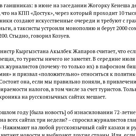
 в гаишниках: в июне на заседании Жогорку Кенеша 
, что на КПП «Достук», через который проходит 10 тыс
ники создают искусственные очереди и требуют с гр
ньги, а таксисты устроили монополию и берут 2000 сом
00. Стыдно, говорил Козуев.
истр Кыргызстана Акылбек Жапаров считает, что есл
вещах, то туристы ничего не заметят. В середине июля
х журналистов (почему-то только их) в пафосном би
мия» и призвал «положительно» относиться к политик
 Состоит она, если мы правильно поняли, в привлечен
аемости налогов, в том числе за счет туристов. Тольк
хроника на русскоязычных сайтах мешает.
ошлом году [была новость] об изнасиловании 72-летн
на всех сайтах три недели? – спросил журналистов гла
 – Нажимают на любой русскоязычный сайт казахи и р
, читают новости и выбирают другие страны. Или, есл