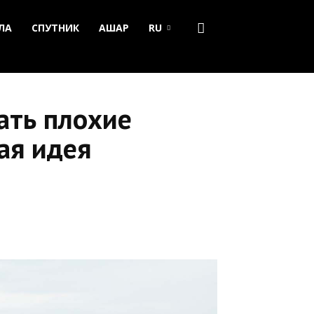
ЛА
СПУТНИК
АШАР
RU
ать плохие
ая идея