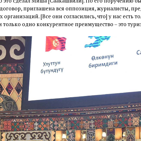
то это сделал Миша [Саакашвили]. По его поручению б
оговор, приглашена вся оппозиция, журналисты, пре
организаций. [Все они согласились, что] у нас есть т
ии только одно конкурентное преимущество – это тури