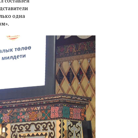
ыл составлен
дставители
олько одна
зм».