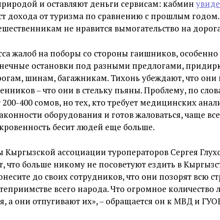
природой и оставляют деньги сервисам: кабмин
увиде
т дохода от туризма по сравнению с прошлым годом.
ешественникам не нравится вымогательство на дорога
са жалоб на поборы со стороны гаишников, особенно
онечные остановки под разными предлогами, придир
огам, шинам, багажникам. Тихонь убеждают, что они 
енников – что они в стельку пьяны. Проблему, по слов
200-400 сомов, но тех, кто требует медицинских анал
законности оборудования и готов жаловаться, чаще все
ткровенность бесит людей еще больше.
ы Кыргызской ассоциации туроператоров Сергея Глух
т, что больше никому не посоветуют ездить в Кыргызс
онесите до своих сотрудников, что они позорят всю ст
степриимстве всего народа. Что огромное количество 
тя, а они отпугивают их», – обращается он к МВД и ГУО