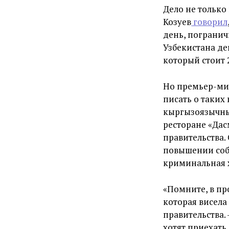
Дело не только
Козуев
говорил
день, погранич
Узбекистана де
который стоит 2
Но премьер-мин
писать о таких 
кыргызоязычны
ресторане «Дас
правительства.
повышении собир
криминальная 
«Помните, в пр
которая висела 
правительства.
хотят приехать