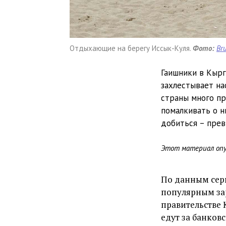
Отдыхающие на берегу Иссык-Куля.
Фото:
Br
Гаишники в Кырг
захлестывает на
страны много пр
помалкивать о н
добиться – прев
Этот материал опуб
По данным серв
популярным за
правительстве 
едут за банков