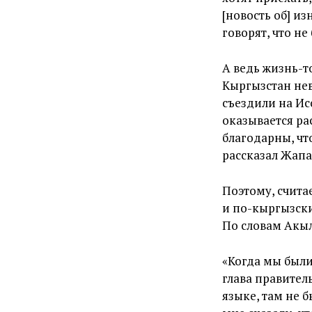
[новость об] и
говорят, что не
А ведь жизнь-т
Кыргызстан нев
съездили на Ис
оказывается рас
благодарны, чт
рассказал Жапа
Поэтому, счита
и по-кыргызски
По словам Акыл
«Когда мы были
глава правитель
языке, там не б