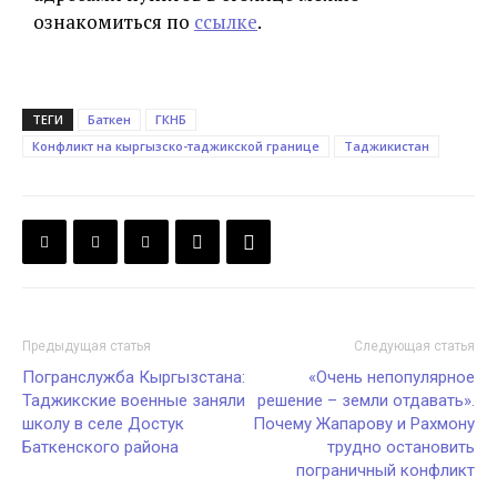
ознакомиться по
ссылке
.
ТЕГИ
Баткен
ГКНБ
Конфликт на кыргызско-таджикской границе
Таджикистан
Предыдущая статья
Следующая статья
Погранслужба Кыргызстана:
«Очень непопулярное
Таджикские военные заняли
решение – земли отдавать».
школу в селе Достук
Почему Жапарову и Рахмону
Баткенского района
трудно остановить
пограничный конфликт