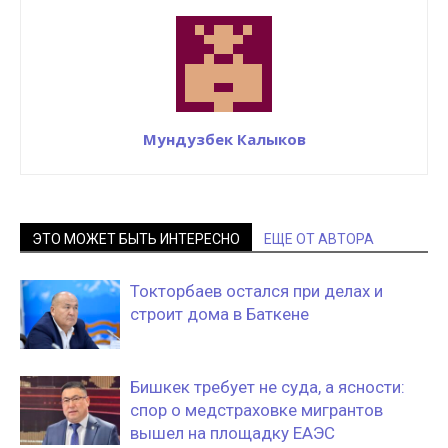
Мундузбек Калыков
ЭТО МОЖЕТ БЫТЬ ИНТЕРЕСНО
ЕЩЕ ОТ АВТОРА
Токторбаев остался при делах и
строит дома в Баткене
Бишкек требует не суда, а ясности:
спор о медстраховке мигрантов
вышел на площадку ЕАЭС