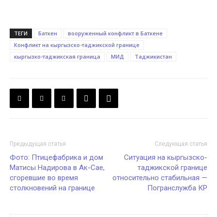
ТЕГИ
Баткен
вооруженный конфликт в Баткене
Конфликт на кыргызско-таджикской границе
кыргызко-таджикская граница
МИД
Таджикистан
Предыдущая статья
Следующая статья
Фото: Птицефабрика и дом
Ситуация на кыргызско-
Матисы Надирова в Ак-Сае,
таджикской границе
сгоревшие во время
относительно стабильная —
столкновений на границе
Погранслужба КР