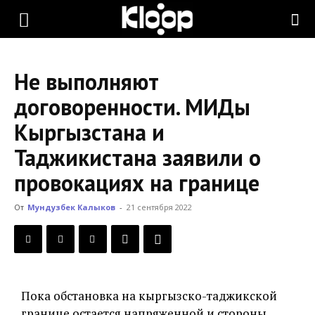
KLOOP.KG
Не выполняют
—
договоренности. МИДы
Кыргызстана и
Новости
Таджикистана заявили о
провокациях на границе
Кыргызстана
От
Мундузбек Калыков
-
21 сентября 2022
Пока обстановка на кыргызско-таджикской
границе остается напряженной и стороны