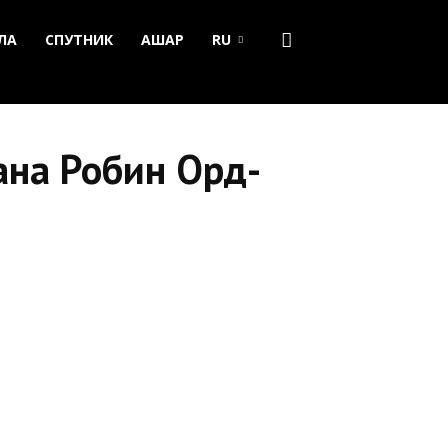
ЛА
СПУТНИК
АШАР
RU
ана Робин Орд-