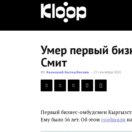
KLOOP.KG
—
Умер первый биз
Смит
Новости
От
Канышай Балкыбекова
-
21 сентября 2022
Кыргызстана
Первый бизнес-омбудсмен Кыргызста
Ему было 56 лет. Об этом
сообщили
на