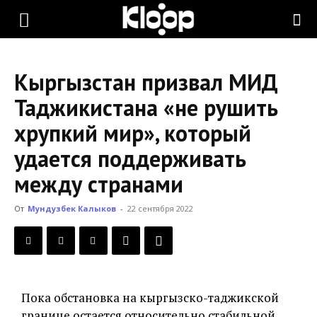
KLOOP.KG
Кыргызстан призвал МИД
—
Таджикистана «не рушить
хрупкий мир», который
Новости
удается поддерживать
между странами
Кыргызстана
От
Мундузбек Калыков
-
22 сентября 2022
Пока обстановка на кыргызско-таджикской
границе остается относительно стабильной,