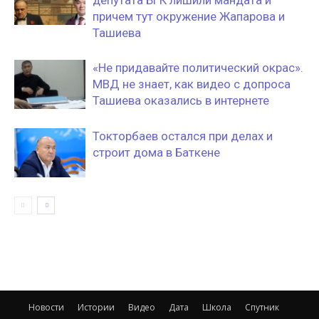
депутата БГК лишили мандата и
причем тут окружение Жапарова и
Ташиева
«Не придавайте политический окрас».
МВД не знает, как видео с допроса
Ташиева оказались в интернете
Токторбаев остался при делах и
строит дома в Баткене
Новости
Истории
Видео
Дата
Школа
Спутник