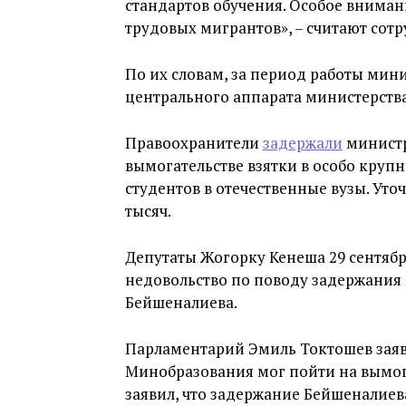
стандартов обучения. Особое внима
трудовых мигрантов», – считают сот
По их словам, за период работы мин
центрального аппарата министерства
Правоохранители
задержали
министр
вымогательстве взятки в особо круп
студентов в отечественные вузы. Уточ
тысяч.
Депутаты Жогорку Кенеша 29 сентяб
недовольство по поводу задержания
Бейшеналиева.
Парламентарий Эмиль Токтошев заявил
Минобразования мог пойти на вымога
заявил, что задержание Бейшеналиев