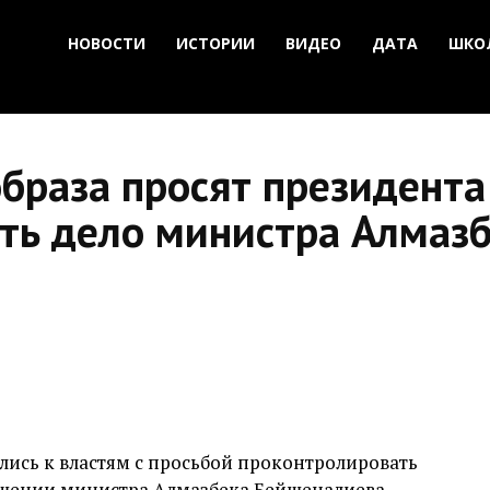
НОВОСТИ
ИСТОРИИ
ВИДЕО
ДАТА
ШКО
браза просят президента
ть дело министра Алмаз
ись к властям с просьбой проконтролировать
ошении министра Алмазбека Бейшеналиева.