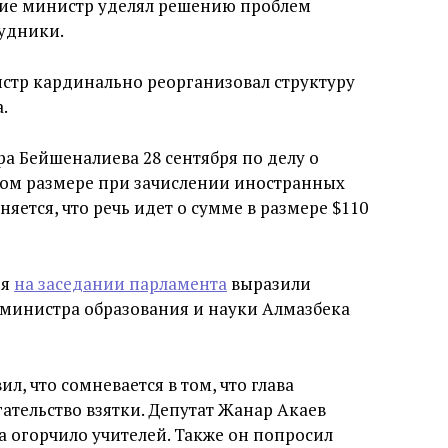
ние министр уделял решению проблем
рудники.
истр кардинально реорганизовал структуру
.
а Бейшеналиева 28 сентября по делу о
ном размере при зачислении иностранных
няется, что речь идет о сумме в размере $110
ря
на заседании парламента
выразили
 министра образования и науки Алмазбека
, что сомневается в том, что глава
тельство взятки. Депутат Жанар Акаев
а огорчило учителей. Также он попросил