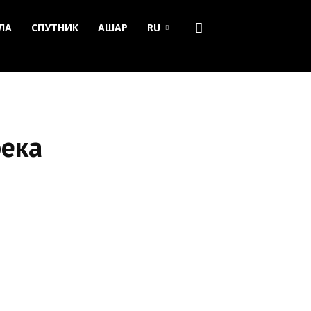
ЛА
СПУТНИК
АШАР
RU
бека