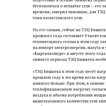
беспокоиться о нехватке угля — его з
времени, заверил чиновник, для ТЭЦ
тонн казахстанского угля.
По его словам, сейчас на ТЭЦ Бишкека
прошлого года составляет 9 тысяч то
отопительного сезона в этом году за
на импорт электроэнергии, мазута и у
«Кыргызкомуре» в августе этого год
зимнего периода ТЭЦ Бишкека необхо
«ТЭЦ Бишкека в этом году несёт наг
прошлом году в это время несла нагру
намного больше. При этом, в зимние
теплофикационную нагрузку соглас
воздуха и объема потребления мощно
вышеуказанного количества угля хват