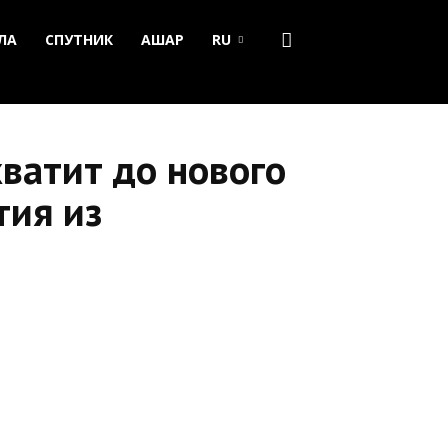
ЛА
СПУТНИК
АШАР
RU
хватит до нового
тия из