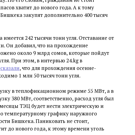
апасов хватит до нового года. А к тому
 Бишкека закупят дополнительно 400 тысяч
 имеется 242 тысячи тонн угля. Отставание от
нн. Он добавил, что на прохождение
ложено около 9 млрд сомов, которые пойдут
гля. При этом, в интервью 24.kg в
а
сказали
, что для прохождения осенне-
димо 1 млн 50 тысяч тонн угля.
рузку в теплофикационном режиме 55 МВт, а в
зку 380 МВт, соответственно, расход угля был
 месяцы ТЭЦ будет нести электрическую и
но температурному графику наружного
сти Бишкека. Паниковать не стоит,
ит до нового года, к этому времени уголь