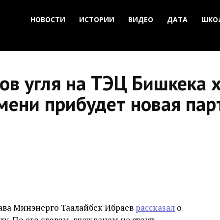
НОВОСТИ
ИСТОРИИ
ВИДЕО
ДАТА
ШКО
ов угля на ТЭЦ Бишкека 
емени прибудет новая пар
лава Минэнерго Таалайбек Ибраев
рассказал
о
у. По его словам, гражданам не стоит