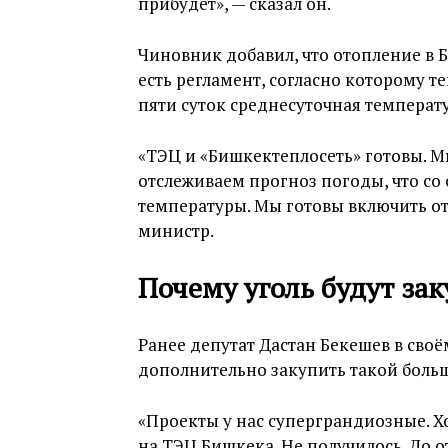
прибудет», — сказал он.
Чиновник добавил, что отопление в 
есть регламент, согласно которому те
пяти суток среднесуточная температу
«ТЭЦ и «Бишкектеплосеть» готовы. М
отслеживаем прогноз погоды, что с
температуры. Мы готовы включить от
министр.
Почему уголь будут зак
Ранее депутат Дастан Бекешев в своё
дополнительно закупить такой больш
«Проекты у нас суперграндиозные. Хо
на ТЭЦ Бишкека. Не получилось. До о