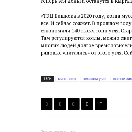
теперь эти деньги останутся в Кыргы
«ТЭЦ Бишкека в 2020 году, когда мус
все. И сейчас сожжет. В прошлом го
сэкономили 140 тысяч тонн угля. Стар
Там регулируются котлы, можно сжиг
многих людей долгое время зависели
рядовые «питались» от этого угля. Се
ТЕГИ
минэнерго
нехватка угля
осенне-зи
Предыдущая статья