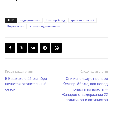
ТЕГИ
задержанные
Кемпир Абад
критика властей
Кыргызстан
слитые аудиозаписи
Предыдущая статья
Следующая статья
В Бишкеке с 26 октября
Они используют вопрос
начнется отопительный
Кемпир-Абада, как повод
сезон
попасть во власть —
Жапаров о задержании 22
политиков и активистов