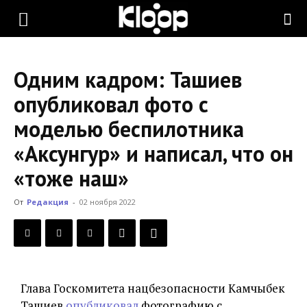
KLOOP.KG
Одним кадром: Ташиев
—
опубликовал фото с
моделью беспилотника
Новости
«Аксунгур» и написал, что он
«тоже наш»
Кыргызстана
От
Редакция
-
02 ноября 2022
Глава Госкомитета нацбезопасности Камчыбек
Ташиев
опубликовал
фотографию с