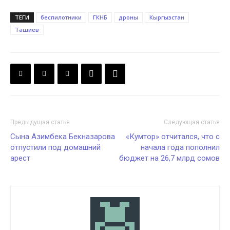
ТЕГИ
беспилотники
ГКНБ
дроны
Кыргызстан
Ташиев
Предыдущая статья
Следующая статья
Сына Азимбека Бекназарова
«Кумтор» отчитался, что с
отпустили под домашний
начала года пополнил
арест
бюджет на 26,7 млрд сомов