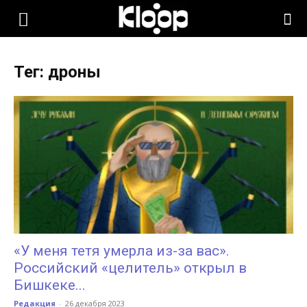
KLOOP.KG
Тег: дроны
—
Новости
Кыргызстана
«У меня тетя умерла из-за вас».
Российский «целитель» открыл в
Бишкеке...
Редакция
-
26 декабря 2023