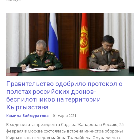
Правительство одобрило протокол о
полетах российских дронов-
беспилотников на территории
Кыргызстана
Камила Баймуратова
-
01 марта 2021
В ходе визита президента Садыра Жапарова в Россию, 25
февраля в Москве состоялась встреча министра обороны
Кыргызстана генерал-майора Таалайбека Омуралиева с