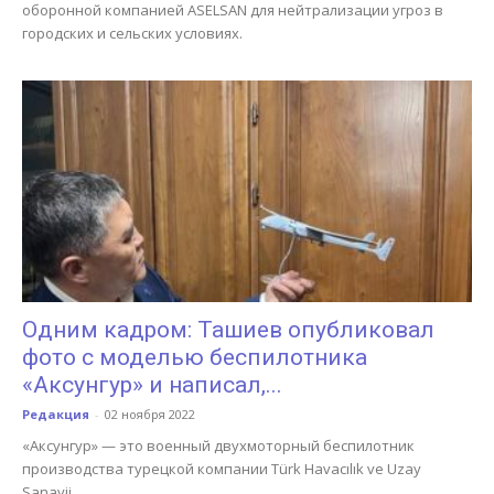
оборонной компанией ASELSAN для нейтрализации угроз в
городских и сельских условиях.
Одним кадром: Ташиев опубликовал
фото с моделью беспилотника
«Аксунгур» и написал,...
Редакция
-
02 ноября 2022
«Аксунгур» — это военный двухмоторный беспилотник
производства турецкой компании Türk Havacılık ve Uzay
Sanayii.