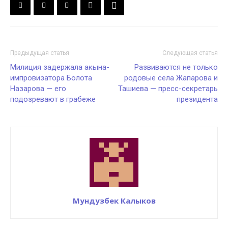
Предыдущая статья
Следующая статья
Милиция задержала акына-
Развиваются не только
импровизатора Болота
родовые села Жапарова и
Назарова — его
Ташиева — пресс-секретарь
подозревают в грабеже
президента
Мундузбек Калыков