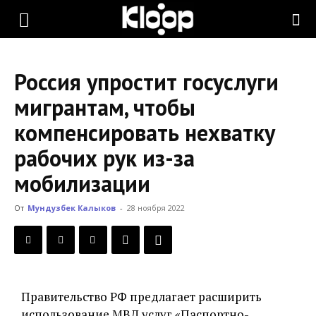
KLOOP.KG
Россия упростит госуслуги
—
мигрантам, чтобы
компенсировать нехватку
Новости
рабочих рук из-за
мобилизации
Кыргызстана
От
Мундузбек Калыков
-
28 ноября 2022
Правительство РФ предлагает расширить
использование МВД услуг «Паспортно-