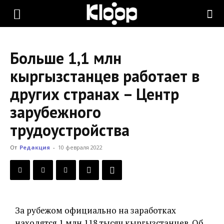
KLOOP.KG
Больше 1,1 млн
—
кыргызстанцев работает в
других странах – Центр
Новости
зарубежного
трудоустройства
Кыргызстана
От
Редакция
-
10 февраля 2022
За рубежом официально на заработках
находятся 1 млн 118 тысяч кыргызстанцев. Об