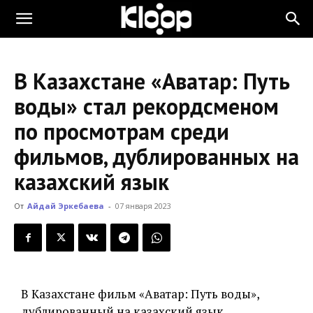
KLOOP.KG
В Казахстане «Аватар: Путь
—
воды» стал рекордсменом
по просмотрам среди
Новости
фильмов, дублированных на
казахский язык
Кыргызстана
От
Айдай Эркебаева
-
07 января 2023
В Казахстане фильм «Аватар: Путь воды»,
дублированный на казахский язык,