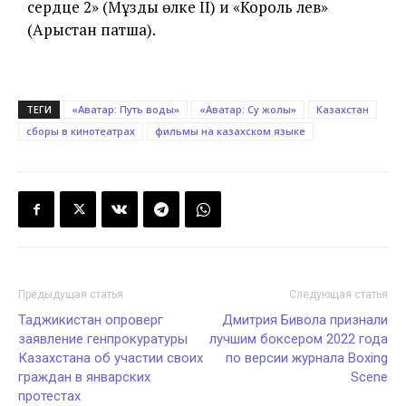
сердце 2» (Мұзды өлке II) и «Король лев»
(Арыстан патша).
ТЕГИ
«Аватар: Путь воды»
«Аватар: Су жолы»
Казахстан
сборы в кинотеатрах
фильмы на казахском языке
Предыдущая статья
Следующая статья
Таджикистан опроверг
Дмитрия Бивола признали
заявление генпрокуратуры
лучшим боксером 2022 года
Казахстана об участии своих
по версии журнала Boxing
граждан в январских
Scene
протестах