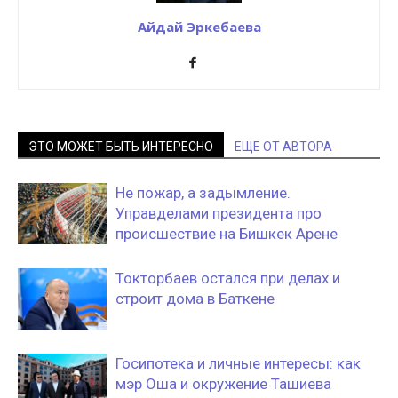
Айдай Эркебаева
ЭТО МОЖЕТ БЫТЬ ИНТЕРЕСНО
ЕЩЕ ОТ АВТОРА
Не пожар, а задымление.
Управделами президента про
происшествие на Бишкек Арене
Токторбаев остался при делах и
строит дома в Баткене
Госипотека и личные интересы: как
мэр Оша и окружение Ташиева