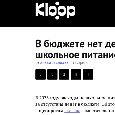
KLOOP.KG
—
В бюджете нет де
школьное питани
Новости
От
Айдай Эркебаева
-
13 марта 2023
Кыргызстана
В 2023 году расходы на школьное пит
за отсутствия денег в бюджете. Об э
соцвопросам
сказала
заместительниц