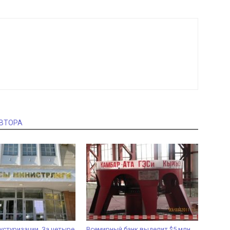
АВТОРА
устуризации. За четыре
Всемирный банк выделит $5 млн