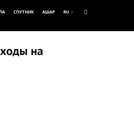
ЛА
СПУТНИК
АШАР
RU
сходы на