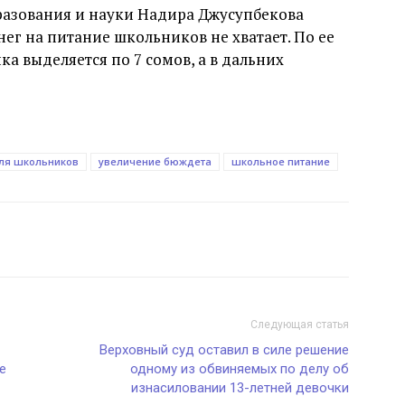
разования и науки Надира Джусупбекова
нег на питание школьников не хватает. По ее
ка выделяется по 7 сомов, а в дальних
для школьников
увеличение бюждета
школьное питание
Следующая статья
Верховный суд оставил в силе решение
е
одному из обвиняемых по делу об
изнасиловании 13-летней девочки