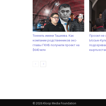
Тоннель имени Ташиева. Как
Просил не 
компании родственников экс-
Ыссык-Кул
главы ГКНБ получили проект на
подозреваю
$640 млн
кыргызста
© 2026 Kloop Media Foundation