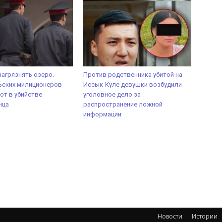
загрязнять озеро.
Против родственника убитой на
ьских милиционеров
Иссык-Куле девушки возбудили
т в убийстве
уголовное дело за
нца
распространение ложной
информации
Новости
Истории