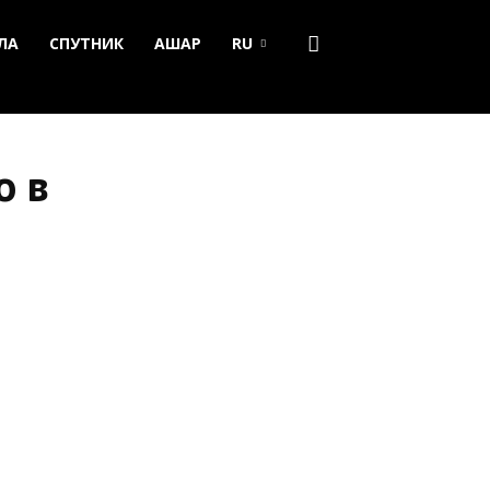
ЛА
СПУТНИК
АШАР
RU
о в