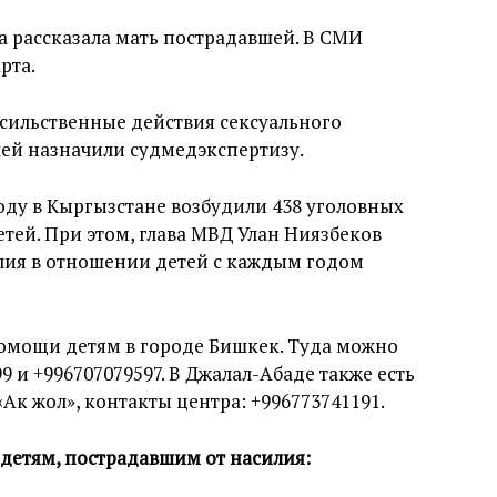
а рассказала мать пострадавшей. В СМИ
рта.
асильственные действия сексуального
шей назначили судмедэкспертизу.
оду в Кыргызстане возбудили 438 уголовных
тей. При этом, глава МВД Улан Ниязбеков
илия в отношении детей с каждым годом
помощи детям в городе Бишкек. Туда можно
9 и +996707079597. В Джалал-Абаде также есть
Ак жол», контакты центра: +996773741191.
детям, пострадавшим от насилия: