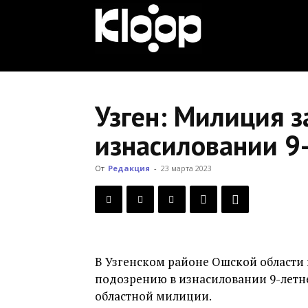
KLOOP.KG
—
Узген: Милиция 
изнасиловании 9
Новости
От
Редакция
-
23 марта 2023
Кыргызстана
В Узгенском районе Ошской области 
подозрению в изнасиловании 9-летне
областной милиции.