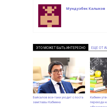
Мундузбек Калыков
ЭТО МОЖЕТ БЫТЬ ИНТЕРЕСНО
ЕЩЕ ОТ 
Байсалов все-таки уходит с поста
Кабмин ут
замглавы Кабмина
перехода н
образован