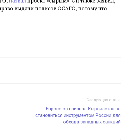
АГО,
назвал
проект «сырым». Он также заявил,
право выдачи полисов ОСАГО, потому что
Следующая статья
Евросоюз призвал Кыргызстан не
становиться инструментом России для
обхода западных санкций