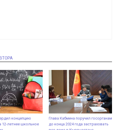
АВТОРА
вердил концепцию
Глава Кабмина поручил госорганам
а 12-летнее школьное
до конца 2024 года застраховать
ие
все дома в Кыргызстане